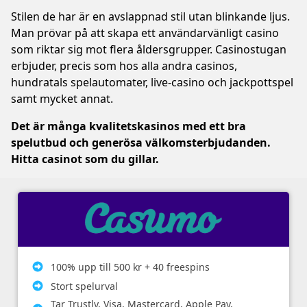
Stilen de har är en avslappnad stil utan blinkande ljus.
Man prövar på att skapa ett användarvänligt casino
som riktar sig mot flera åldersgrupper. Casinostugan
erbjuder, precis som hos alla andra casinos,
hundratals spelautomater, live-casino och jackpottspel
samt mycket annat.
Det är många kvalitetskasinos med ett bra
spelutbud och generösa välkomsterbjudanden.
Hitta casinot som du gillar.
100% upp till 500 kr + 40 freespins
Stort spelurval
Tar Trustly, Visa, Mastercard, Apple Pay,