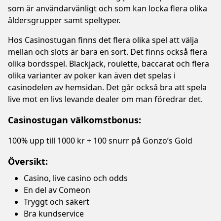
som är användarvänligt och som kan locka flera olika
åldersgrupper samt speltyper.
Hos Casinostugan finns det flera olika spel att välja
mellan och slots är bara en sort. Det finns också flera
olika bordsspel. Blackjack, roulette, baccarat och flera
olika varianter av poker kan även det spelas i
casinodelen av hemsidan. Det går också bra att spela
live mot en livs levande dealer om man föredrar det.
Casinostugan välkomstbonus:
100% upp till 1000 kr + 100 snurr på Gonzo’s Gold
Översikt:
Casino, live casino och odds
En del av Comeon
Tryggt och säkert
Bra kundservice