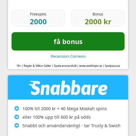
Freespins
Bonus
2000
2000 kr
få bonus
Recension Comeon
18+ |
Regler & Villkor Gäller
| Spela ansvarsfullt |
www.stodlinjen.se
|
Spelpaus.se
100% till 2000 kr + 40 Mega Moolah spins
eller 100% upp till 600 kr på odds
Snabbt och användarvänligt - tar Trusly & Swish