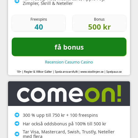
Zimpler, Skrill & Neteller
Freespins
Bonus
40
500 kr
få bonus
Recension Casumo Casino
18+ |
Regler & Villkor Gäller
| Spela ansvarsfullt |
www.stodlinjen.se
|
Spelpaus.se
300 % upp till 750 kr + 100 freespins
Har också oddsbonus på 100% till 500 kr
Tar Visa, Mastercard, Swish, Trustly, Neteller
med flera