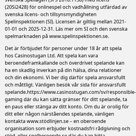
(20Si2428) för onlinespel och vadhållning utfärdad av
svenska licens- och tillsynsmyndigheten
Spelinspektionen (SI). Licensen är giltlig mellan 2021-
01-01 och 2025-12-31. Läs mer om SI och den svenska
spelmarknaden på www.spelinspektionen.se.
Det är förbjudet för personer under 18 år att spela
hos Casinostugan Ltd. Att spela kan vara
beroendeframkallande och överdrivet spelande kan
ha en skadlig inverkan på din hälsa, dina relationer
och din ekonomi. Vi ber dig därför spela ansvarsfullt
och måttligt. Vänligen besök vår sida för ansvarsfullt
spelande.https://www.casinostugan.com/sv/responsible-
gaming där du kan sätta gränser för ditt spelande, ta
en paus eller stänga av ditt konto. Om du är orolig för
ditt eller någon närståendes spelande, vänligen
kontakta www.stödlinjen.se – en oberoende
organisation som erbjuder kostnadsfri rådgivning och
stöd, eller spelberoende.se där du kan hitta