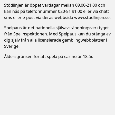
Stödlinjen är öppet vardagar mellan 09.00-21.00 och
kan nås på telefonnummer 020-81 91 00 eller via chatt
sms eller e-post via deras webbsida
www.stodlinjen.se
.
Spelpaus
är det nationella självavstängningsverktyget
från Spelinspektionen. Med Spelpaus kan du stänga av
dig själv från alla licensierade gamblingwebbplatser i
Sverige.
Åldersgränsen för att spela på casino är 18 år.