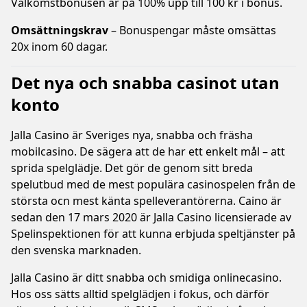
Välkomstbonusen är på 100% upp till 100 kr i bonus.
Omsättningskrav
– Bonuspengar måste omsättas
20x inom 60 dagar.
Det nya och snabba casinot utan
konto
Jalla Casino är Sveriges nya, snabba och fräsha
mobilcasino. De sägera att de har ett enkelt mål – att
sprida spelglädje. Det gör de genom sitt breda
spelutbud med de mest populära casinospelen från de
största ocn mest känta spelleverantörerna. Caino är
sedan den 17 mars 2020 är Jalla Casino licensierade av
Spelinspektionen för att kunna erbjuda speltjänster på
den svenska marknaden.
Jalla Casino är ditt snabba och smidiga onlinecasino.
Hos oss sätts alltid spelglädjen i fokus, och därför