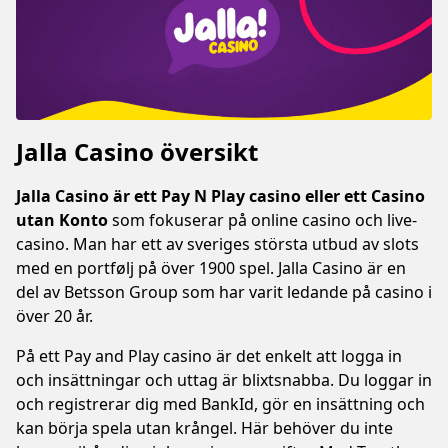
Jalla Casino översikt
Jalla Casino är ett Pay N Play casino eller ett Casino
utan Konto
som fokuserar på online casino och live-
casino. Man har ett av sveriges största utbud av slots
med en portfølj på över 1900 spel. Jalla Casino är en
del av Betsson Group som har varit ledande på casino i
över 20 år.
På ett Pay and Play casino är det enkelt att logga in
och insättningar och uttag är blixtsnabba. Du loggar in
och registrerar dig med BankId, gör en insättning och
kan börja spela utan krångel. Här behöver du inte