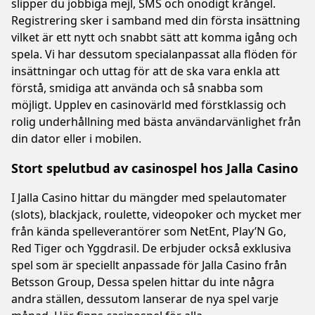
slipper du jobbiga mejl, SMS och onödigt krångel.
Registrering sker i samband med din första insättning
vilket är ett nytt och snabbt sätt att komma igång och
spela. Vi har dessutom specialanpassat alla flöden för
insättningar och uttag för att de ska vara enkla att
förstå, smidiga att använda och så snabba som
möjligt. Upplev en casinovärld med förstklassig och
rolig underhållning med bästa användarvänlighet från
din dator eller i mobilen.
Stort spelutbud av casinospel hos Jalla Casino
I Jalla Casino hittar du mängder med spelautomater
(slots), blackjack, roulette, videopoker och mycket mer
från kända spelleverantörer som NetEnt, Play’N Go,
Red Tiger och Yggdrasil. De erbjuder också exklusiva
spel som är speciellt anpassade för Jalla Casino från
Betsson Group, Dessa spelen hittar du inte några
andra ställen, dessutom lanserar de nya spel varje