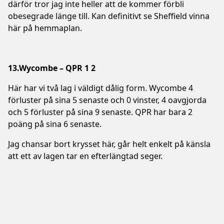
därför tror jag inte heller att de kommer förbli
obesegrade länge till. Kan definitivt se Sheffield vinna
här på hemmaplan.
13.Wycombe – QPR 1 2
Här har vi två lag i väldigt dålig form. Wycombe 4
förluster på sina 5 senaste och 0 vinster, 4 oavgjorda
och 5 förluster på sina 9 senaste. QPR har bara 2
poäng på sina 6 senaste.
Jag chansar bort krysset här, går helt enkelt på känsla
att ett av lagen tar en efterlängtad seger.