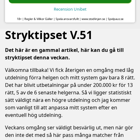
Recension Unibet
18+ |
Regler & Villkor Gäller
| Spela ansvarsfullt |
www.stodlinjen.se
|
Spelpaus.se
Stryktipset V.51
Det här är en gammal artikel, här kan du gå till
stryktipset denna veckan
.
Välkomna tillbaka! Vi fick återigen en omgång med låg
utdelning förra helgen och mitt system gav bara 8 rätt.
Det har blivit utbetalningar på under 200.000 kr för 13
rätt, 5 av de 6 senaste helgerna. Så vi ligger statistiskt
sätt väldigt nära en högre utdelning och jag kommer
som vanligt till att anpassa mitt system efter en
eventuell hög utdelning.
Veckans omgång ser väldigt besvärlig ut, men när gör
den inte det med så här pass många matcher från