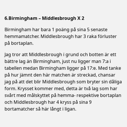
6.Birmingham – Middlesbrough X 2
Birmingham har bara 1 poäng på sina 5 senaste
hemmamatcher. Middlesbrough har 3 raka förluster
på bortaplan.
Jag tror att Middlesbrough i grund och botten är ett
bättre lag än Birmingham, just nu ligger man 7:a i
tabellen medan Birmingham ligger på 17:e. Med tanke
på hur jämnt den här matchen är streckad, chansar
jag på att det blir Middlesbrough som bryter sin dåliga
form. Krysset kommer med, detta är två lag som har
svårt med målskyttet på hemma- respektive bortaplan
och Middlesbrough har 4 kryss på sina 9
bortamatcher så här långt i ligan.