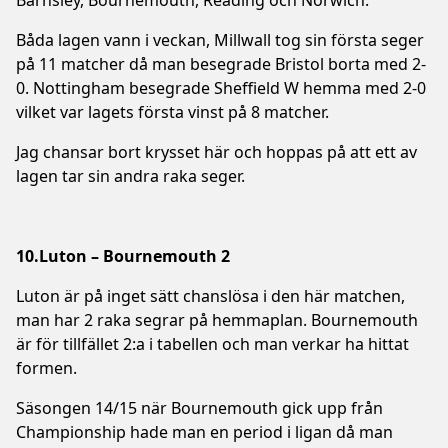
Barnsley, Bournemouth, Reading och Norwich.
Båda lagen vann i veckan, Millwall tog sin första seger
på 11 matcher då man besegrade Bristol borta med 2-
0. Nottingham besegrade Sheffield W hemma med 2-0
vilket var lagets första vinst på 8 matcher.
Jag chansar bort krysset här och hoppas på att ett av
lagen tar sin andra raka seger.
10.Luton – Bournemouth 2
Luton är på inget sätt chanslösa i den här matchen,
man har 2 raka segrar på hemmaplan. Bournemouth
är för tillfället 2:a i tabellen och man verkar ha hittat
formen.
Säsongen 14/15 när Bournemouth gick upp från
Championship hade man en period i ligan då man