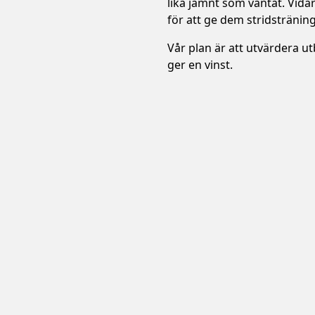
lika jämnt som väntat. Vida
för att ge dem stridstränin
Vår plan är att utvärdera u
ger en vinst.