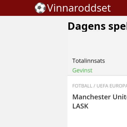
Vinnaroddset
Dagens spel